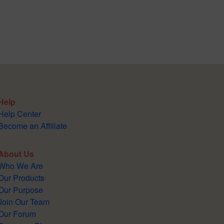
Help
Help Center
Become an Affiliate
About Us
Who We Are
Our Products
Our Purpose
Join Our Team
Our Forum