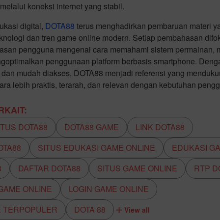
melalui koneksi internet yang stabil.
kasi digital,
DOTA88
terus menghadirkan pembaruan materi y
nologi dan tren game online modern. Setiap pembahasan dif
asan pengguna mengenai cara memahami sistem permainan, me
engoptimalkan penggunaan platform berbasis smartphone. Den
tif, dan mudah diakses, DOTA88 menjadi referensi yang mendu
ecara lebih praktis, terarah, dan relevan dengan kebutuhan peng
KAIT:
ITUS DOTA88
DOTA88 GAME
LINK DOTA88
OTA88
SITUS EDUKASI GAME ONLINE
EDUKASI G
8
DAFTAR DOTA88
SITUS GAME ONLINE
RTP D
 GAME ONLINE
LOGIN GAME ONLINE
E TERPOPULER
DOTA 88
View all