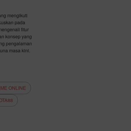
ang mengikuti
okuskan pada
ngenali fitur
gan konsep yang
kung pengalaman
guna masa kini.
AME ONLINE
OTA88