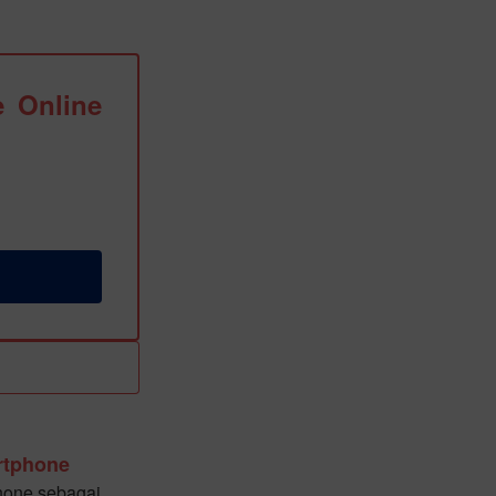
 Online
rtphone
hone sebagai