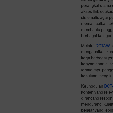
perangkat utama 
akses link eduka
sistematis agar 
memanfaatkan tekn
membantu penggu
berbagai kategori
Melalui
DOTA88
,
mengabaikan kual
kerja berbagai je
kenyamanan akses
tertata rapi, pe
kesulitan mengiku
Keunggulan
DOT
konten yang rele
dirancang respon
mengurangi kuali
belajar yang leb