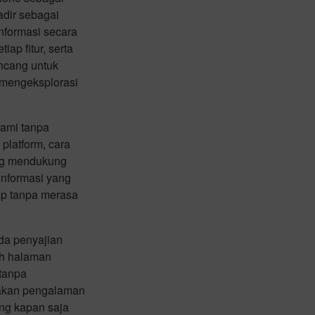
dir sebagai
nformasi secara
p fitur, serta
ancang untuk
mengeksplorasi
hami tanpa
latform, cara
yang mendukung
informasi yang
ap tanpa merasa
da penyajian
uh halaman
 tanpa
takan pengalaman
ng kapan saja