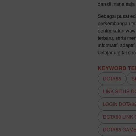
dan di mana saja 
Sebagai pusat edu
perkembangan tek
peningkatan waw
terbaru, serta m
informatif, adap
belajar digital s
KEYWORD TER
DOTA88
S
LINK SITUS D
LOGIN DOTA8
DOTA88 LINK
DOTA88 GAM