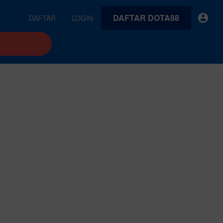
DAFTAR DOTA88
DAFTAR
LOGIN
earches
Exclusive asset drop:
VideoGen
 from
Envato X Chris Piascik
Generate videos from static images and text prompts.
at
Chaotic 70s-inspired fonts &
brushes by illustrator Chris
quality tracks all
 loops