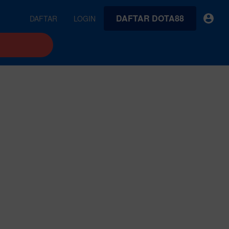
DAFTAR DOTA88
DAFTAR
LOGIN
earches
Exclusive asset drop:
VideoGen
 from
Envato X Chris Piascik
Generate videos from static images and text prompts.
at
Chaotic 70s-inspired fonts &
brushes by illustrator Chris
quality tracks all
 loops