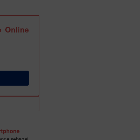
 Online
rtphone
hone sebagai