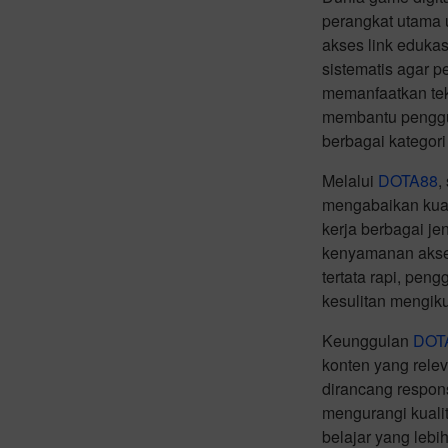
perangkat utama 
akses link eduka
sistematis agar 
memanfaatkan tekn
membantu penggu
berbagai kategori
Melalui
DOTA88
,
mengabaikan kual
kerja berbagai je
kenyamanan akses
tertata rapi, pe
kesulitan mengiku
Keunggulan
DOT
konten yang rele
dirancang respon
mengurangi kuali
belajar yang leb