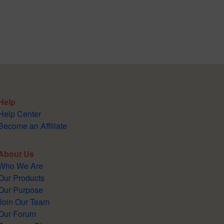
Help
Help Center
Become an Affiliate
About Us
Who We Are
Our Products
Our Purpose
Join Our Team
Our Forum