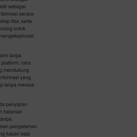
dir sebagai
nformasi secara
p fitur, serta
ancang untuk
mengeksplorasi
hami tanpa
latform, cara
yang mendukung
informasi yang
ap tanpa merasa
da penyajian
uh halaman
 tanpa
takan pengalaman
ng kapan saja