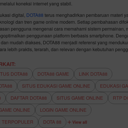
melalui koneksi internet yang stabil.
kasi digital,
DOTA88
terus menghadirkan pembaruan materi y
nologi dan tren game online modern. Setiap pembahasan dif
asan pengguna mengenai cara memahami sistem permainan, me
engoptimalkan penggunaan platform berbasis smartphone. Den
tif, dan mudah diakses, DOTA88 menjadi referensi yang mendu
ecara lebih praktis, terarah, dan relevan dengan kebutuhan peng
KAIT:
ITUS DOTA88
DOTA88 GAME
LINK DOTA88
OTA88
SITUS EDUKASI GAME ONLINE
EDUKASI G
8
DAFTAR DOTA88
SITUS GAME ONLINE
RTP D
 GAME ONLINE
LOGIN GAME ONLINE
E TERPOPULER
DOTA 88
View all