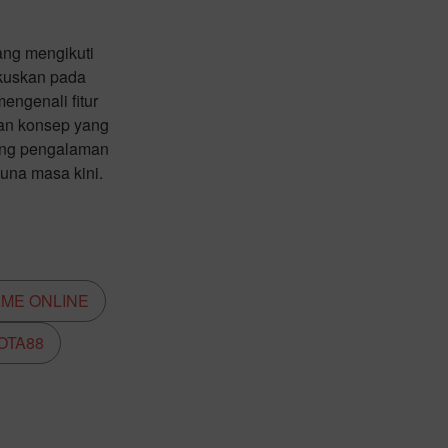
ang mengikuti
okuskan pada
ngenali fitur
gan konsep yang
kung pengalaman
guna masa kini.
AME ONLINE
OTA88