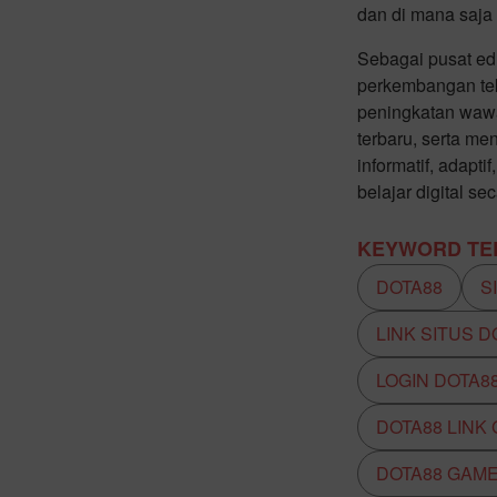
dan di mana saja 
Sebagai pusat edu
perkembangan tek
peningkatan waw
terbaru, serta m
informatif, adap
belajar digital s
KEYWORD TER
DOTA88
S
LINK SITUS D
LOGIN DOTA8
DOTA88 LINK
DOTA88 GAM