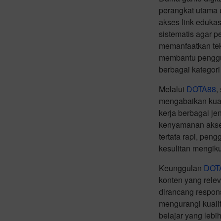
perangkat utama 
akses link eduka
sistematis agar 
memanfaatkan tekn
membantu penggu
berbagai kategori
Melalui
DOTA88
,
mengabaikan kual
kerja berbagai je
kenyamanan akses
tertata rapi, pe
kesulitan mengiku
Keunggulan
DOT
konten yang rele
dirancang respon
mengurangi kuali
belajar yang leb