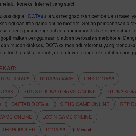
melalui koneksi internet yang stabil.
kasi digital,
DOTA88
terus menghadirkan pembaruan materi y
nologi dan tren game online modern. Setiap pembahasan dif
asan pengguna mengenai cara memahami sistem permainan, me
engoptimalkan penggunaan platform berbasis smartphone. Den
tif, dan mudah diakses, DOTA88 menjadi referensi yang mendu
ecara lebih praktis, terarah, dan relevan dengan kebutuhan peng
KAIT:
ITUS DOTA88
DOTA88 GAME
LINK DOTA88
OTA88
SITUS EDUKASI GAME ONLINE
EDUKASI G
8
DAFTAR DOTA88
SITUS GAME ONLINE
RTP D
 GAME ONLINE
LOGIN GAME ONLINE
E TERPOPULER
DOTA 88
View all