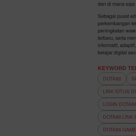
dan di mana saja 
Sebagai pusat edu
perkembangan tek
peningkatan waw
terbaru, serta m
informatif, adap
belajar digital s
KEYWORD TER
DOTA88
S
LINK SITUS D
LOGIN DOTA8
DOTA88 LINK
DOTA88 GAM