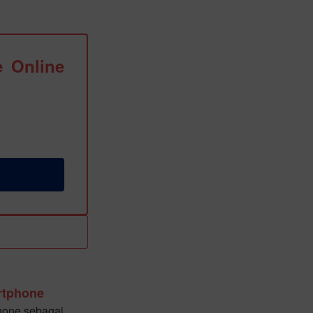
 Online
rtphone
hone sebagai