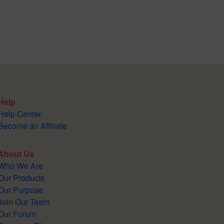
Help
Help Center
Become an Affiliate
About Us
Who We Are
Our Products
Our Purpose
Join Our Team
Our Forum