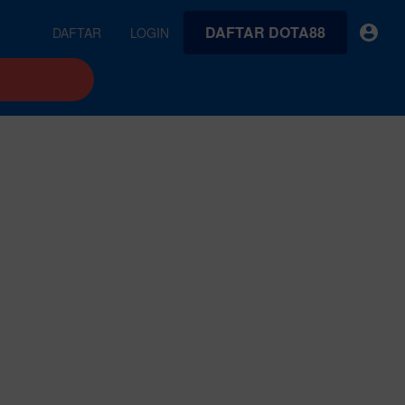
DAFTAR DOTA88
DAFTAR
LOGIN
earches
Exclusive asset drop:
VideoGen
 from
Envato X Chris Piascik
Generate videos from static images and text prompts.
at
Chaotic 70s-inspired fonts &
brushes by illustrator Chris
quality tracks all
 loops