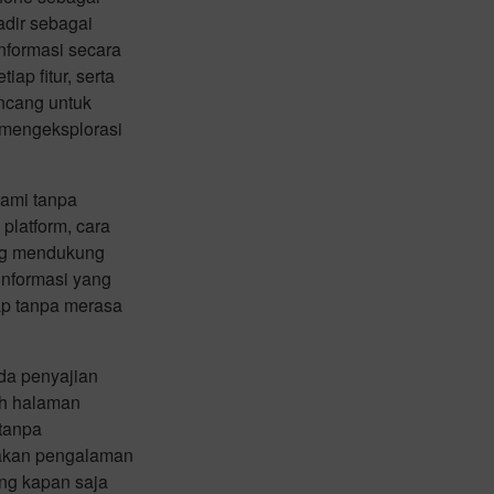
dir sebagai
nformasi secara
p fitur, serta
ancang untuk
mengeksplorasi
hami tanpa
latform, cara
yang mendukung
informasi yang
ap tanpa merasa
da penyajian
uh halaman
 tanpa
takan pengalaman
ng kapan saja