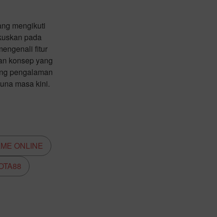
ang mengikuti
okuskan pada
ngenali fitur
gan konsep yang
kung pengalaman
guna masa kini.
AME ONLINE
OTA88