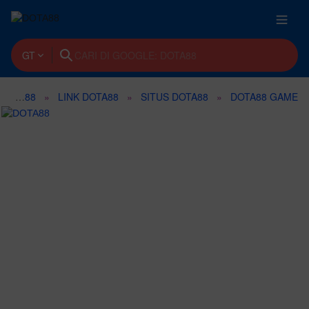
GT
DOTA88
LINK DOTA88
SITUS DOTA88
DOTA88 GAME