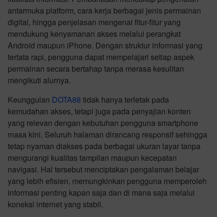
antarmuka platform, cara kerja berbagai jenis permainan
digital, hingga penjelasan mengenai fitur-fitur yang
mendukung kenyamanan akses melalui perangkat
Android maupun iPhone. Dengan struktur informasi yang
tertata rapi, pengguna dapat mempelajari setiap aspek
permainan secara bertahap tanpa merasa kesulitan
mengikuti alurnya.
Keunggulan
DOTA88
tidak hanya terletak pada
kemudahan akses, tetapi juga pada penyajian konten
yang relevan dengan kebutuhan pengguna smartphone
masa kini. Seluruh halaman dirancang responsif sehingga
tetap nyaman diakses pada berbagai ukuran layar tanpa
mengurangi kualitas tampilan maupun kecepatan
navigasi. Hal tersebut menciptakan pengalaman belajar
yang lebih efisien, memungkinkan pengguna memperoleh
informasi penting kapan saja dan di mana saja melalui
koneksi internet yang stabil.