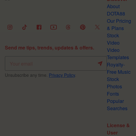
About
DOTA88
Our Pricing
& Plans
Stock
Video
Send me tips, trends, updates & offers.
Video
Templates
Royalty-
Free Music
Unsubscribe any time.
Privacy Policy
.
Stock
Photos
Fonts
Popular
Searches
License &
User