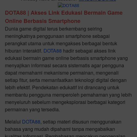
DOTA88 | Akses Link Edukasi Bermain Game
Online Berbasis Smartphone
Dunia game digital terus berkembang seiring
meningkatnya penggunaan smartphone sebagai
perangkat utama untuk mengakses berbagai bentuk
hiburan interaktif.
DOTA88
hadir sebagai akses link
edukasi bermain game online berbasis smartphone yang
menyajikan informasi secara sistematis agar pengguna
dapat memahami mekanisme permainan, mengenali
setiap fitur, serta memanfaatkan teknologi digital dengan
lebih efektif. Pendekatan edukatif ini dirancang untuk
membantu pengguna memperoleh pemahaman yang lebih
menyeluruh sebelum mengeksplorasi berbagai kategori
permainan yang tersedia.
Melalui
DOTA88
, setiap materi disusun menggunakan
bahasa yang mudah dipahami tanpa mengabaikan
kualitas informasi. Pembahasan mencakup pengenalan