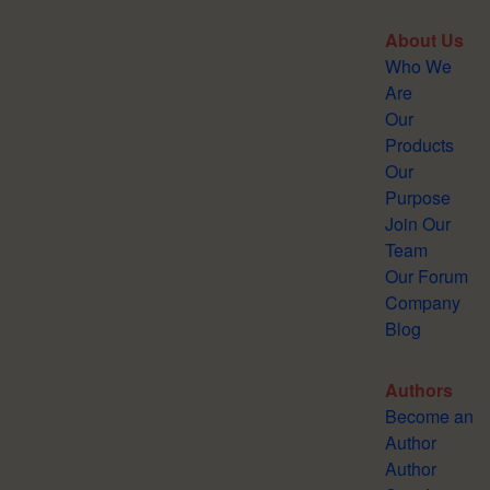
About Us
Who We
Are
Our
Products
Our
Purpose
Join Our
Team
Our Forum
Company
Blog
Authors
Become an
Author
Author