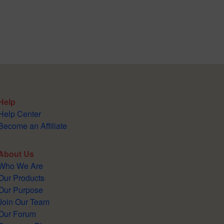
Help
Help Center
Become an Affiliate
About Us
Who We Are
Our Products
Our Purpose
Join Our Team
Our Forum