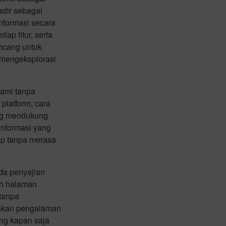
dir sebagai
nformasi secara
p fitur, serta
ancang untuk
mengeksplorasi
hami tanpa
latform, cara
yang mendukung
informasi yang
ap tanpa merasa
da penyajian
uh halaman
 tanpa
takan pengalaman
ng kapan saja