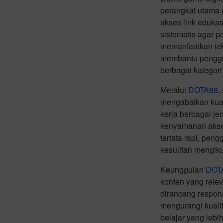
perangkat utama 
akses link eduka
sistematis agar 
memanfaatkan tekn
membantu penggu
berbagai kategori
Melalui
DOTA88
,
mengabaikan kual
kerja berbagai je
kenyamanan akses
tertata rapi, pe
kesulitan mengiku
Keunggulan
DOT
konten yang rele
dirancang respon
mengurangi kuali
belajar yang leb