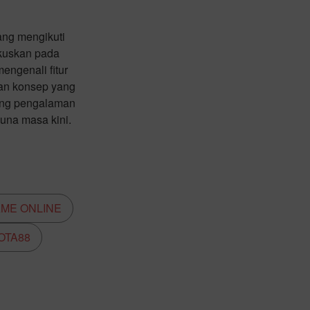
ang mengikuti
okuskan pada
ngenali fitur
gan konsep yang
kung pengalaman
guna masa kini.
AME ONLINE
OTA88