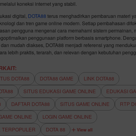
melalui koneksi internet yang stabil.
kasi digital,
DOTA88
terus menghadirkan pembaruan materi y
nologi dan tren game online modern. Setiap pembahasan dif
asan pengguna mengenai cara memahami sistem permainan, me
engoptimalkan penggunaan platform berbasis smartphone. Den
tif, dan mudah diakses, DOTA88 menjadi referensi yang mendu
ecara lebih praktis, terarah, dan relevan dengan kebutuhan peng
KAIT:
ITUS DOTA88
DOTA88 GAME
LINK DOTA88
OTA88
SITUS EDUKASI GAME ONLINE
EDUKASI G
8
DAFTAR DOTA88
SITUS GAME ONLINE
RTP D
 GAME ONLINE
LOGIN GAME ONLINE
E TERPOPULER
DOTA 88
View all