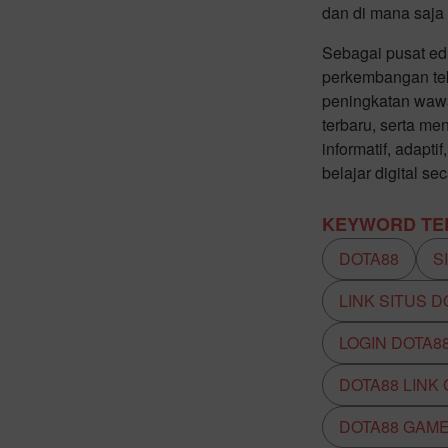
dan di mana saja 
Sebagai pusat edu
perkembangan tek
peningkatan waw
terbaru, serta m
informatif, adap
belajar digital s
KEYWORD TER
DOTA88
S
LINK SITUS D
LOGIN DOTA8
DOTA88 LINK
DOTA88 GAM