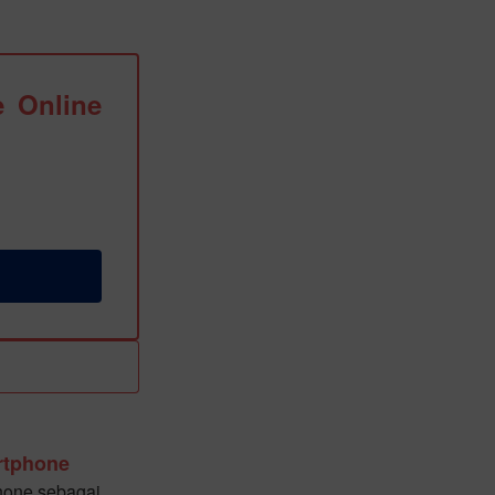
 Online
rtphone
hone sebagai