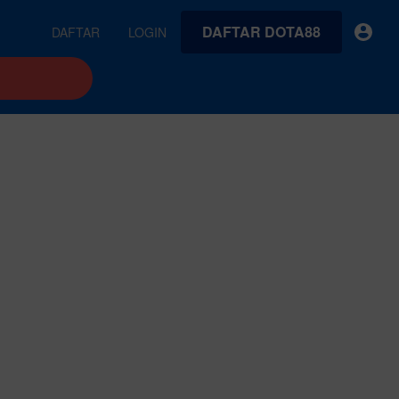
DAFTAR DOTA88
DAFTAR
LOGIN
earches
Exclusive asset drop:
VideoGen
 from
Envato X Chris Piascik
Generate videos from static images and text prompts.
at
Chaotic 70s-inspired fonts &
brushes by illustrator Chris
quality tracks all
 loops