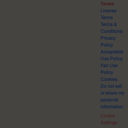
Terms
License
Terms
Terms &
Conditions
Privacy
Policy
Acceptable
Use Policy
Fair Use
Policy
Cookies
Do not sell
or share my
personal
information
Cookie
Settings