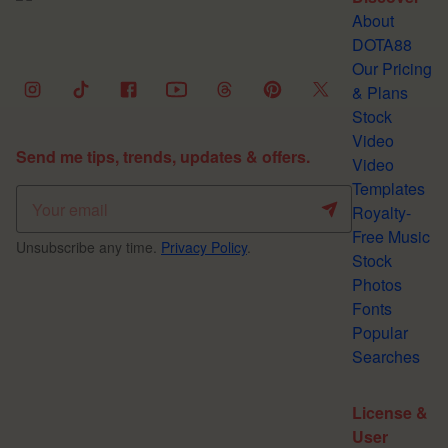
About
DOTA88
Our Pricing
& Plans
Stock
Video
Send me tips, trends, updates & offers.
Video
Templates
Royalty-
Free Music
Unsubscribe any time.
Privacy Policy
.
Stock
Photos
Fonts
Popular
Searches
License &
User