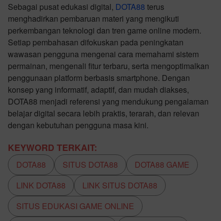
Sebagai pusat edukasi digital,
DOTA88
terus
menghadirkan pembaruan materi yang mengikuti
perkembangan teknologi dan tren game online modern.
Setiap pembahasan difokuskan pada peningkatan
wawasan pengguna mengenai cara memahami sistem
permainan, mengenali fitur terbaru, serta mengoptimalkan
penggunaan platform berbasis smartphone. Dengan
konsep yang informatif, adaptif, dan mudah diakses,
DOTA88 menjadi referensi yang mendukung pengalaman
belajar digital secara lebih praktis, terarah, dan relevan
dengan kebutuhan pengguna masa kini.
KEYWORD TERKAIT:
DOTA88
SITUS DOTA88
DOTA88 GAME
LINK DOTA88
LINK SITUS DOTA88
SITUS EDUKASI GAME ONLINE