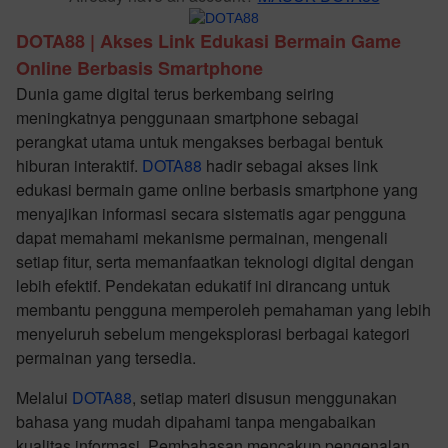
DOTA88 | Akses Link Edukasi Bermain Game
Online Berbasis Smartphone
Dunia game digital terus berkembang seiring
meningkatnya penggunaan smartphone sebagai
perangkat utama untuk mengakses berbagai bentuk
hiburan interaktif.
DOTA88
hadir sebagai akses link
edukasi bermain game online berbasis smartphone yang
menyajikan informasi secara sistematis agar pengguna
dapat memahami mekanisme permainan, mengenali
setiap fitur, serta memanfaatkan teknologi digital dengan
lebih efektif. Pendekatan edukatif ini dirancang untuk
membantu pengguna memperoleh pemahaman yang lebih
menyeluruh sebelum mengeksplorasi berbagai kategori
permainan yang tersedia.
Melalui
DOTA88
, setiap materi disusun menggunakan
bahasa yang mudah dipahami tanpa mengabaikan
kualitas informasi. Pembahasan mencakup pengenalan