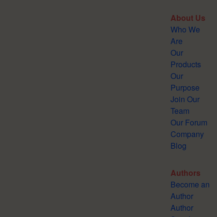
About Us
Who We
Are
Our
Products
Our
Purpose
Join Our
Team
Our Forum
Company
Blog
Authors
Become an
Author
Author