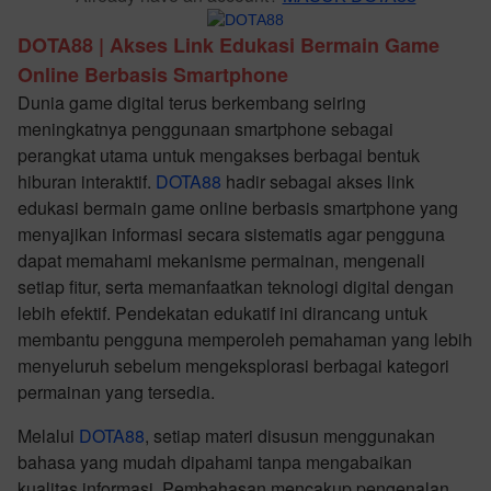
DOTA88 | Akses Link Edukasi Bermain Game
Online Berbasis Smartphone
Dunia game digital terus berkembang seiring
meningkatnya penggunaan smartphone sebagai
perangkat utama untuk mengakses berbagai bentuk
hiburan interaktif.
DOTA88
hadir sebagai akses link
edukasi bermain game online berbasis smartphone yang
menyajikan informasi secara sistematis agar pengguna
dapat memahami mekanisme permainan, mengenali
setiap fitur, serta memanfaatkan teknologi digital dengan
lebih efektif. Pendekatan edukatif ini dirancang untuk
membantu pengguna memperoleh pemahaman yang lebih
menyeluruh sebelum mengeksplorasi berbagai kategori
permainan yang tersedia.
Melalui
DOTA88
, setiap materi disusun menggunakan
bahasa yang mudah dipahami tanpa mengabaikan
kualitas informasi. Pembahasan mencakup pengenalan