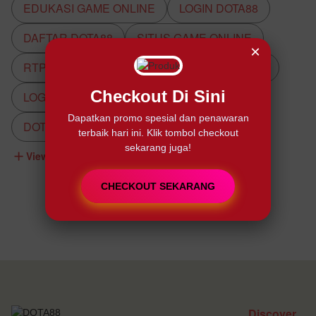
EDUKASI GAME ONLINE
LOGIN DOTA88
DAFTAR DOTA88
SITUS GAME ONLINE
×
RTP DOTA88
DOTA88 LINK GAME ONLINE
Checkout Di Sini
LOGIN GAME ONLINE
Dapatkan promo spesial dan penawaran
DOTA88 GAME TERPOPULER
DOTA 88
terbaik hari ini. Klik tombol checkout
sekarang juga!
View all
CHECKOUT SEKARANG
Discover