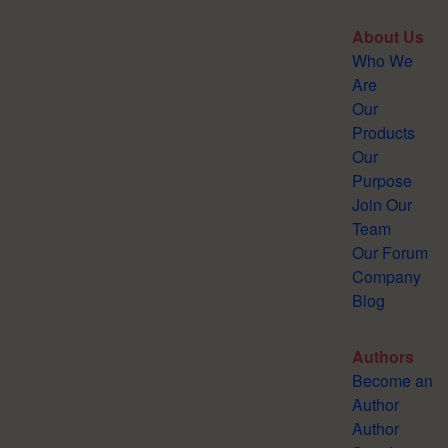
About Us
Who We
Are
Our
Products
Our
Purpose
Join Our
Team
Our Forum
Company
Blog
Authors
Become an
Author
Author