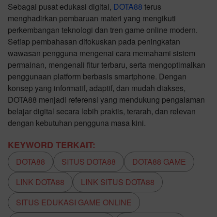
Sebagai pusat edukasi digital,
DOTA88
terus
menghadirkan pembaruan materi yang mengikuti
perkembangan teknologi dan tren game online modern.
Setiap pembahasan difokuskan pada peningkatan
wawasan pengguna mengenai cara memahami sistem
permainan, mengenali fitur terbaru, serta mengoptimalkan
penggunaan platform berbasis smartphone. Dengan
konsep yang informatif, adaptif, dan mudah diakses,
DOTA88 menjadi referensi yang mendukung pengalaman
belajar digital secara lebih praktis, terarah, dan relevan
dengan kebutuhan pengguna masa kini.
KEYWORD TERKAIT:
DOTA88
SITUS DOTA88
DOTA88 GAME
LINK DOTA88
LINK SITUS DOTA88
SITUS EDUKASI GAME ONLINE