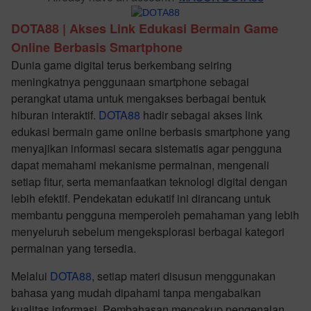
DOTA88 | Akses Link Edukasi Bermain Game
Online Berbasis Smartphone
Dunia game digital terus berkembang seiring
meningkatnya penggunaan smartphone sebagai
perangkat utama untuk mengakses berbagai bentuk
hiburan interaktif.
DOTA88
hadir sebagai akses link
edukasi bermain game online berbasis smartphone yang
menyajikan informasi secara sistematis agar pengguna
dapat memahami mekanisme permainan, mengenali
setiap fitur, serta memanfaatkan teknologi digital dengan
lebih efektif. Pendekatan edukatif ini dirancang untuk
membantu pengguna memperoleh pemahaman yang lebih
menyeluruh sebelum mengeksplorasi berbagai kategori
permainan yang tersedia.
Melalui
DOTA88
, setiap materi disusun menggunakan
bahasa yang mudah dipahami tanpa mengabaikan
kualitas informasi. Pembahasan mencakup pengenalan