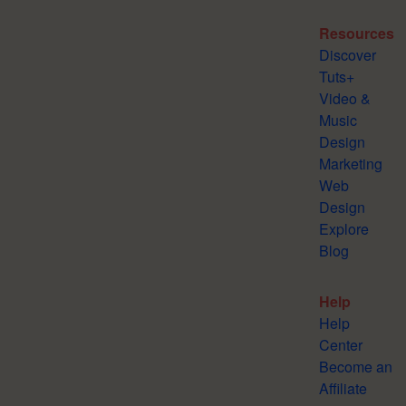
Resources
Discover
Tuts+
Video &
Music
Design
Marketing
Web
Design
Explore
Blog
Help
Help
Center
Become an
Affiliate