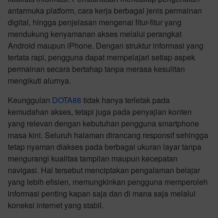
antarmuka platform, cara kerja berbagai jenis permainan
digital, hingga penjelasan mengenai fitur-fitur yang
mendukung kenyamanan akses melalui perangkat
Android maupun iPhone. Dengan struktur informasi yang
tertata rapi, pengguna dapat mempelajari setiap aspek
permainan secara bertahap tanpa merasa kesulitan
mengikuti alurnya.
Keunggulan
DOTA88
tidak hanya terletak pada
kemudahan akses, tetapi juga pada penyajian konten
yang relevan dengan kebutuhan pengguna smartphone
masa kini. Seluruh halaman dirancang responsif sehingga
tetap nyaman diakses pada berbagai ukuran layar tanpa
mengurangi kualitas tampilan maupun kecepatan
navigasi. Hal tersebut menciptakan pengalaman belajar
yang lebih efisien, memungkinkan pengguna memperoleh
informasi penting kapan saja dan di mana saja melalui
koneksi internet yang stabil.