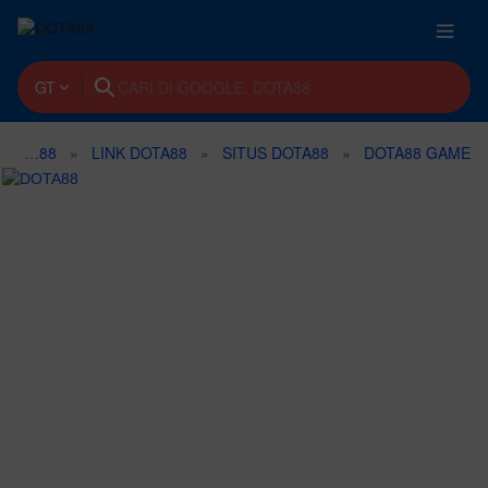
GT
DOTA88
LINK DOTA88
SITUS DOTA88
DOTA88 GAME